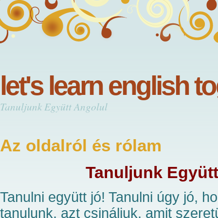
let's learn english t
Tanuljunk Együtt Angolul
Az oldalról és rólam
Tanuljunk Együtt
Tanulni együtt jó! Tanulni úgy jó, ho
tanulunk, azt csináljuk, amit szere